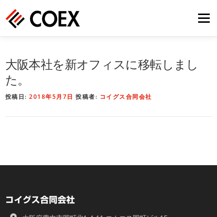
コ
メニ
ン
テ
ン
HOME
事業内容
会社概要
採用情報
ツ
大阪本社を新オフィスに移転しまし
へ
た。
ス
お問い合わせ
キ
投稿日:
2018年5月7日
投稿者:
コイグス合同会社
ッ
プ
コイグス合同会社