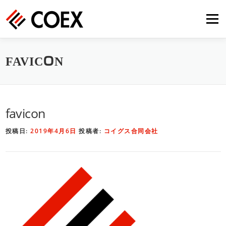
コ
メニ
ン
テ
ン
HOME
事業内容
会社概要
採用情報
ツ
FAVICON
へ
ス
お問い合わせ
キ
favicon
ッ
プ
投稿日:
2019年4月6日
投稿者:
コイグス合同会社